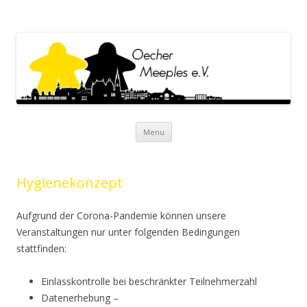
Oecher Meeples e.V.
Oecher Meeples e.V. Website
Skip to content
Menu
Hygienekonzept
Aufgrund der Corona-Pandemie können unsere
Veranstaltungen nur unter folgenden Bedingungen
stattfinden:
Einlasskontrolle bei beschränkter Teilnehmerzahl
Datenerhebung –