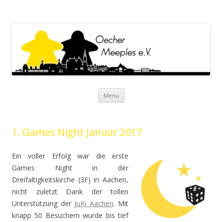
Oecher Meeples e.V.
Oecher Meeples e.V. Website
Skip to content
Menu
1. Games Night Januar 2017
Ein voller Erfolg war die erste
Games Night in der
Dreifaltigkeitskirche (3F) in Aachen,
nicht zuletzt Dank der tollen
Unterstützung der
JuKi Aachen
. Mit
knapp 50 Besuchern wurde bis tief