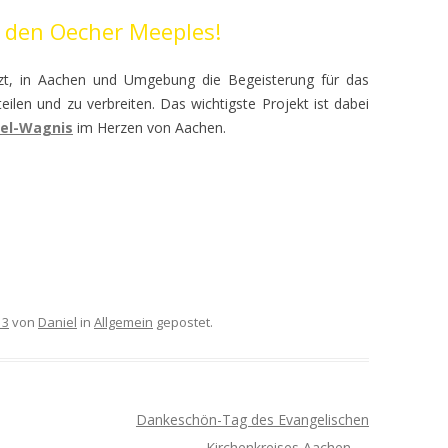
 den Oecher Meeples!
WUNSCHBAUMAKTION
MITGLIEDSANTRAG
tzt, in Aachen und Umgebung die Begeisterung für das
eilen und zu verbreiten. Das wichtigste Projekt ist dabei
fel-Wagnis
im Herzen von Aachen.
13
von
Daniel
in
Allgemein
gepostet.
Dankeschön-Tag des Evangelischen
Kirchenkreises Aachen
→