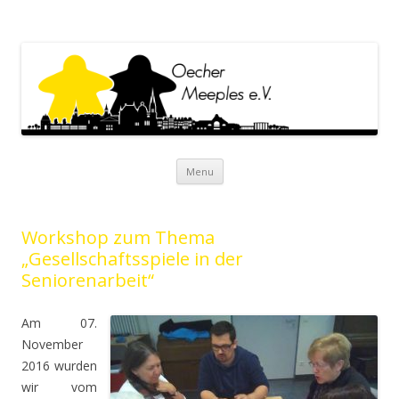
Oecher Meeples e.V.
Oecher Meeples e.V. Website
Skip to content
Menu
Workshop zum Thema
„Gesellschaftsspiele in der
Seniorenarbeit“
Am 07.
November
2016 wurden
wir vom