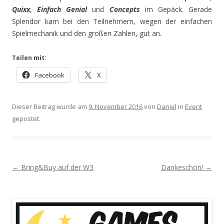
Quixx
,
Einfach Genial
und
Concepts
im Gepäck. Gerade
Splendor kam bei den Teilnehmern, wegen der einfachen
Spielmechanik und den großen Zahlen, gut an.
Teilen mit:
Facebook
X
Dieser Beitrag wurde am
9. November 2016
von
Daniel
in
Event
gepostet.
Post navigation
←
Bring&Buy auf der W3
Dankeschön!
→