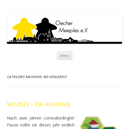
Oecher Meeples e.V.
Oecher Meeples e.V. Website
Skip to content
Menu
CATEGORY ARCHIVES:
W3 SPIELEFEST
W3 2022 – Ein Rückblick
Nach zwei Jahren coronabedingter
Pause sollte sie dieses Jahr endlich