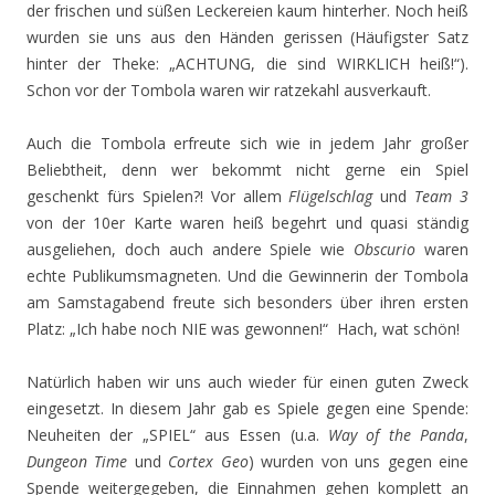
der frischen und süßen Leckereien kaum hinterher. Noch heiß
wurden sie uns aus den Händen gerissen (Häufigster Satz
hinter der Theke: „ACHTUNG, die sind WIRKLICH heiß!“).
Schon vor der Tombola waren wir ratzekahl ausverkauft.
Auch die Tombola erfreute sich wie in jedem Jahr großer
Beliebtheit, denn wer bekommt nicht gerne ein Spiel
geschenkt fürs Spielen?! Vor allem
Flügelschlag
und
Team 3
von der 10er Karte waren heiß begehrt und quasi ständig
ausgeliehen, doch auch andere Spiele wie
Obscurio
waren
echte Publikumsmagneten. Und die Gewinnerin der Tombola
am Samstagabend freute sich besonders über ihren ersten
Platz: „Ich habe noch NIE was gewonnen!“ Hach, wat schön!
Natürlich haben wir uns auch wieder für einen guten Zweck
eingesetzt. In diesem Jahr gab es Spiele gegen eine Spende:
Neuheiten der „SPIEL“ aus Essen (u.a.
Way of the Panda
,
Dungeon Time
und
Cortex Geo
) wurden von uns gegen eine
Spende weitergegeben, die Einnahmen gehen komplett an