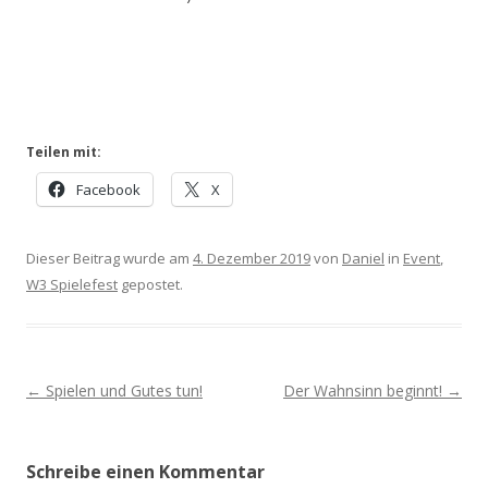
Teilen mit:
Facebook
X
Dieser Beitrag wurde am
4. Dezember 2019
von
Daniel
in
Event
,
W3 Spielefest
gepostet.
Post navigation
←
Spielen und Gutes tun!
Der Wahnsinn beginnt!
→
Schreibe einen Kommentar