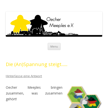
Oecher Meeples e.V.
Oecher Meeples e.V. Website
Skip to content
Menu
Die (An)Spannung steigt…..
Hinterlasse eine Antwort
Oecher Meeples bringen
zusammen, was zusammen
gehört!