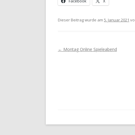
Facebook
X
Dieser Beitrag wurde am
5. Januar 2021
v
Post navigation
←
Montag Online Spieleabend