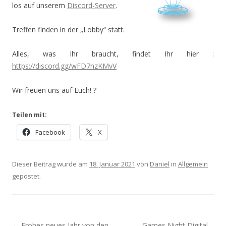
los auf unserem
Discord-Server
.
Treffen finden in der „Lobby“ statt.
Alles, was Ihr braucht, findet Ihr hier :
https://discord.gg/wFD7nzKMvV
Wir freuen uns auf Euch! ?
Teilen mit:
Facebook
X
Dieser Beitrag wurde am
18. Januar 2021
von
Daniel
in
Allgemein
gepostet.
Post navigation
←
Frohes neues Jahr von den
Games Night Digital –